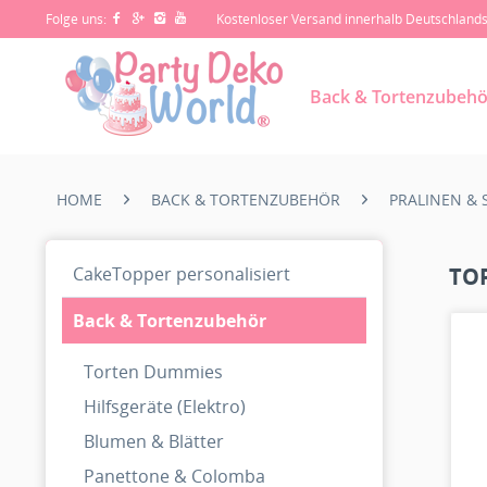
Folge uns:
Kostenloser Versand innerhalb Deutschland
Back & Tortenzubehö
HOME
BACK & TORTENZUBEHÖR
PRALINEN &
CakeTopper personalisiert
TO
Back & Tortenzubehör
Torten Dummies
Hilfsgeräte (Elektro)
Blumen & Blätter
Panettone & Colomba