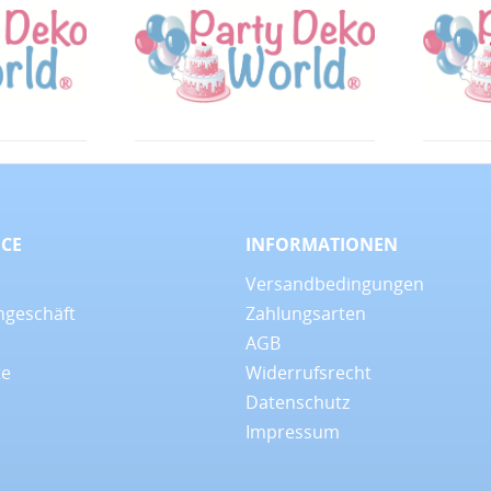
ICE
INFORMATIONEN
Versandbedingungen
ngeschäft
Zahlungsarten
AGB
te
Widerrufsrecht
Datenschutz
Impressum