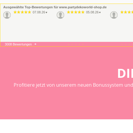
Ausgewählte Top-Bewertungen für www.partydekoworld-shop.de
07.08.26
05.08.26
▼
▼
3008 Bewertungen
16.06.26
09.06.26
▼
▼
Wie imme
Qualität
DI
Profitiere jetzt von unserem neuen Bonussystem und