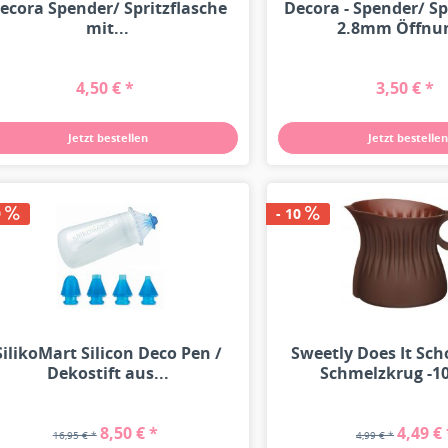
ecora Spender/ Spritzflasche
Decora - Spender/ Sp
mit...
2.8mm Öffnun
4,50 € *
3,50 € *
Jetzt bestellen
Jetzt bestellen
9
- 10
SilikoMart Silicon Deco Pen /
Sweetly Does It Sc
Dekostift aus...
Schmelzkrug -10
8,50 € *
4,49 € 
16,95 € *
4,99 € *