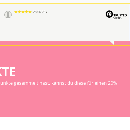
28.06.26
▼
KTE
unkte gesammelt hast, kannst du diese für einen 20%