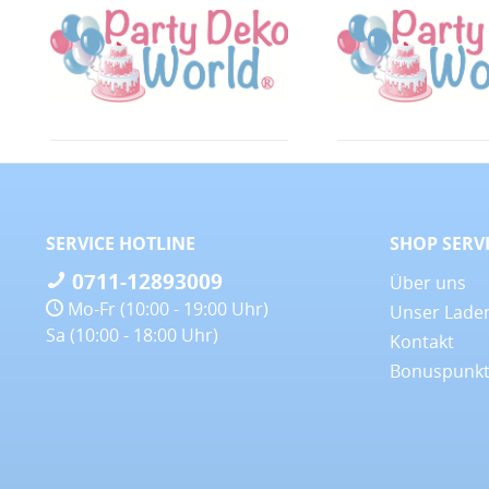
SERVICE HOTLINE
SHOP SERV
0711-12893009
Über uns
Mo-Fr (10:00 - 19:00 Uhr)
Unser Lade
Sa (10:00 - 18:00 Uhr)
Kontakt
Bonuspunk