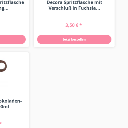
ritzflasche
Decora Spritzflasche mit
g...
Verschluß in Fuchsia...
3,50 € *
Jetzt bestellen
hokoladen-
0ml...
*