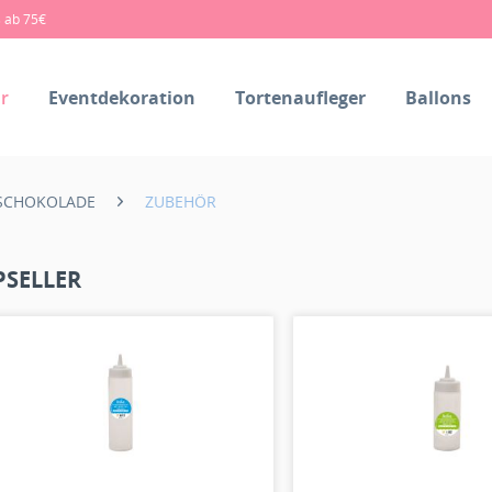
s ab 75€
r
Eventdekoration
Tortenaufleger
Ballons
 SCHOKOLADE
ZUBEHÖR
PSELLER