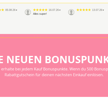
05.08.26
16.07.26
13.07.26
▼
▼
▼
Alles super!
08.06.26
29.05.26
▼
▼
r sehr gute
Wie immer, habe ich auch
dieses Mal wieder eine
perfekte und super
freundliche Beratung
bekommen. Wenn ich ein
E NEUEN BONUSPUN
Back…
 erhalte bei jedem Kauf Bonuspunkte. Wenn du 500 Bonusp
Rabattgutschein für deinen nächsten Einkauf einlösen.