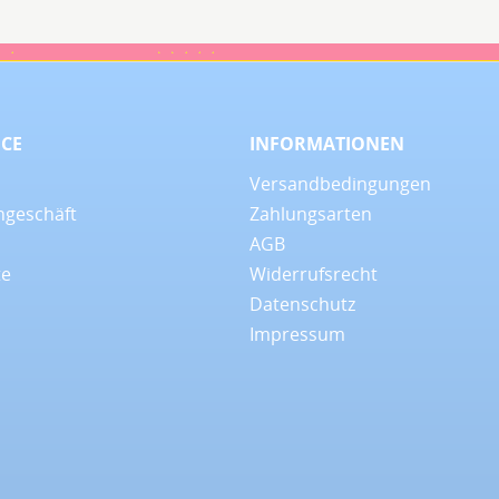
08.06.26
29.05.26
▼
▼
r sehr gute
Wie immer, habe ich auch
dieses Mal wieder eine
perfekte und super
freundliche Beratung
bekommen. Wenn ich ein
ICE
INFORMATIONEN
Back…
Versandbedingungen
ngeschäft
Zahlungsarten
AGB
te
Widerrufsrecht
Datenschutz
Impressum