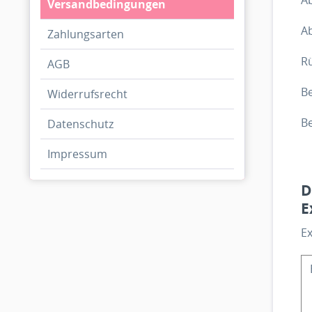
Versandbedingungen
A
Zahlungsarten
R
AGB
Be
Widerrufsrecht
B
Datenschutz
Impressum
D
E
Ex