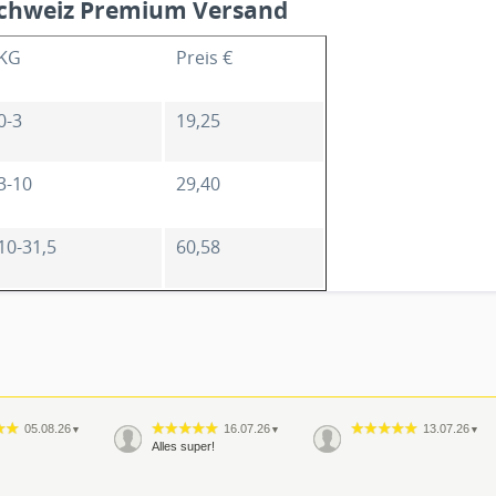
chweiz Premium Versand
KG
Preis €
0-3
19,25
3-10
29,40
10-31,5
60,58
05.08.26
16.07.26
13.07.26
▼
▼
▼
Alles super!