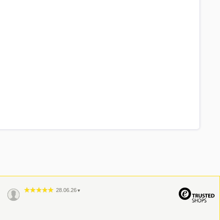
28.06.26
▼