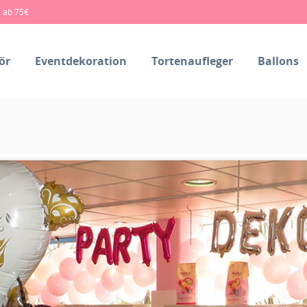
s ab 75€
ör
Eventdekoration
Tortenaufleger
Ballons