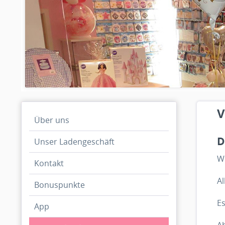
V
Über uns
D
Unser Ladengeschäft
Wi
Kontakt
Al
Bonuspunkte
E
App
Ab