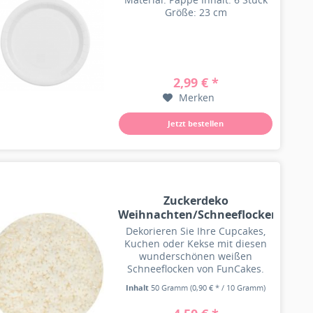
Größe: 23 cm
2,99 € *
Merken
Jetzt bestellen
Zuckerdeko
Weihnachten/Schneeflocken
50g
Dekorieren Sie Ihre Cupcakes,
Kuchen oder Kekse mit diesen
wunderschönen weißen
Schneeflocken von FunCakes.
Auch ideal für Kreationen zum
Inhalt
50 Gramm
(0,90 € * / 10 Gramm)
Thema Frozen. Perfekte
Dekoration für Torten und