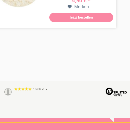
4,50 € *
Leckereien mit einem Frozen-,
Merken
Weihnachts- oder...
Jetzt bestellen
16.06.26
▼