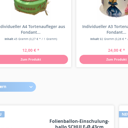
ndividueller A4 Tortenaufleger aus
Individueller A3 Torten
Fondant...
Fondant...
Inhalt
45 Gramm
(0,27 € * / 1 Gramm)
Inhalt
92 Gramm
(0,26 € *
12,00 € *
24,00 € *
Zum Produkt
Zum Produkt
tern
U
NE
Folienballon-Einschulung-
hallo SCHULE-Ø 43cm