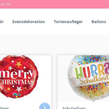
s ab 75€
ör
Eventdekoration
Tortenaufleger
Ballons
hten
Schulanfang