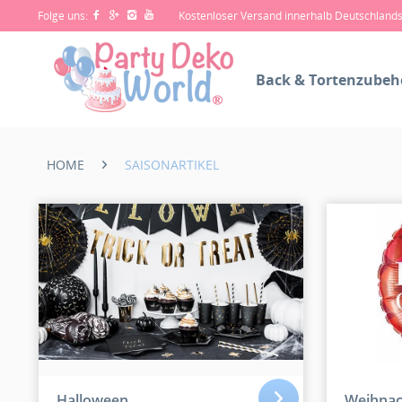
Folge uns:
Kostenloser Versand innerhalb Deutschland
Back & Tortenzubeh
HOME
SAISONARTIKEL
Halloween
Weihnac