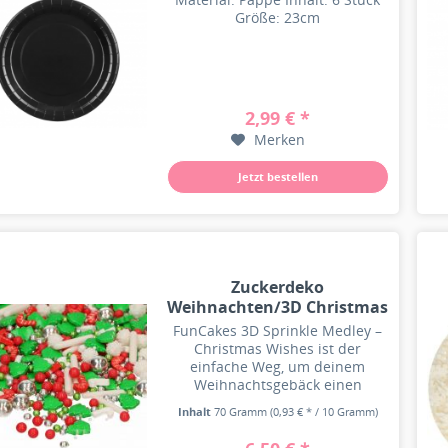
Größe: 23cm
2,99 € *
Merken
Jetzt bestellen
Zuckerdeko
Weihnachten/3D Christmas
Medley 70g
FunCakes 3D Sprinkle Medley –
Christmas Wishes ist der
einfache Weg, um deinem
Weihnachtsgebäck einen
warmen und fröhlichen
Inhalt
70 Gramm
(0,93 € * / 10 Gramm)
Feiertags-Look zu verleihen! Rot-
weiße Streusel, glänzende