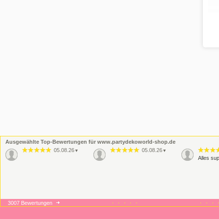
Ausgewählte Top-Bewertungen für www.partydekoworld-shop.de
05.08.26
05.08.26
▼
▼
Alles sup
3007 Bewertungen
09.06.26
08.06.26
▼
▼
Wie immer sehr gute
Wie imme