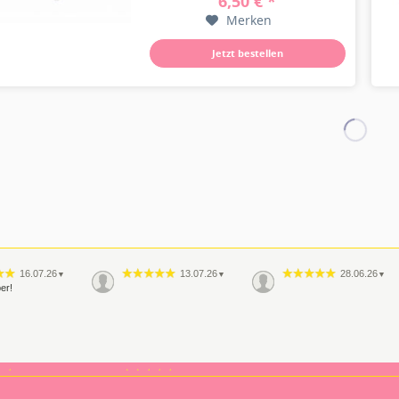
6,50 € *
Perlen und festliche grüne
Merken
Weihnachtsbäumchen bringen...
Jetzt bestellen
16.07.26
13.07.26
28.06.26
▼
▼
▼
er!
29.05.26
26.05.26
▼
▼
r, habe ich auch