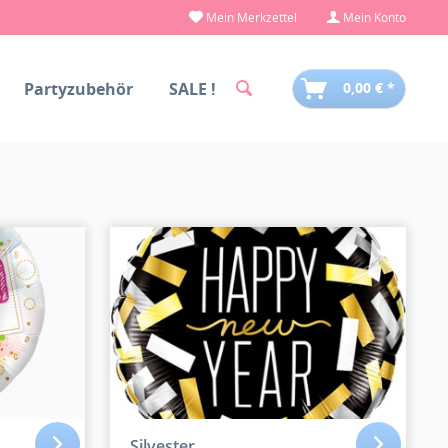
Mein Merkzettel
Mein Konto
Partyzubehör
SALE !
0,00 € *
Silvester