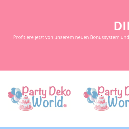
Wie imme
Qualität
DI
Profitiere jetzt von unserem neuen Bonussystem und