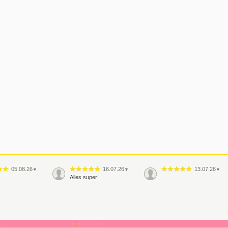
05.08.26
16.07.26
13.07.26
▼
▼
▼
Alles super!
08.06.26
29.05.26
▼
▼