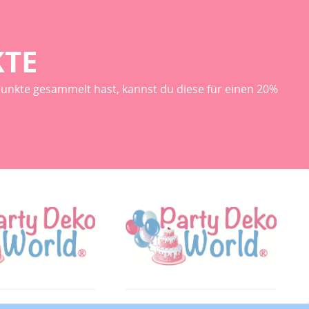
KTE
unkte gesammelt hast, kannst du diese für einen 20%