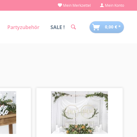
Mein Merkzettel
Mein Konto
Partyzubehör
SALE !
0,00 € *