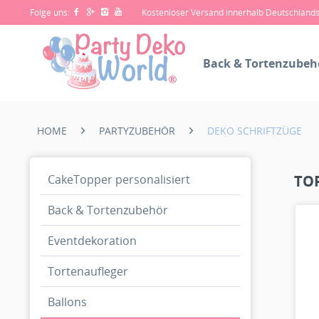
Folge uns:
Kostenloser Versand innerhalb Deutschland
Back & Tortenzubeh
HOME
PARTYZUBEHÖR
DEKO SCHRIFTZÜGE
CakeTopper personalisiert
TO
Back & Tortenzubehör
Eventdekoration
Tortenaufleger
Ballons