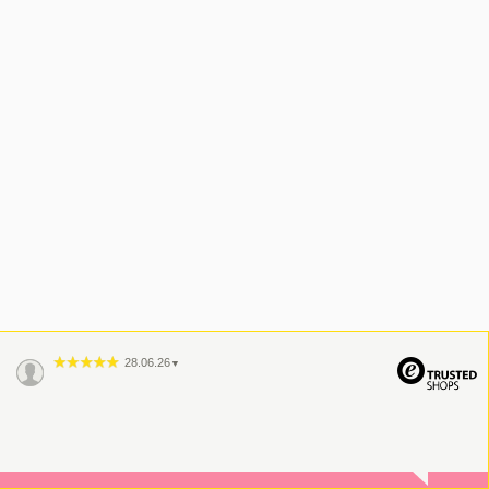
28.06.26
▼