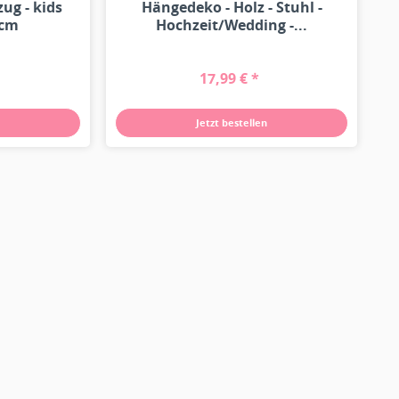
zug - kids
Hängedeko - Holz - Stuhl -
0cm
Hochzeit/Wedding -...
17,99 € *
Jetzt bestellen