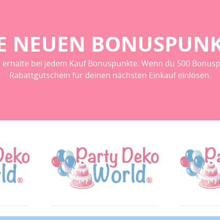
r sehr gute
Wie immer, habe ich auch
dieses Mal wieder eine
perfekte und super
freundliche Beratung
bekommen. Wenn ich ein
E NEUEN BONUSPUN
Back…
 erhalte bei jedem Kauf Bonuspunkte. Wenn du 500 Bonusp
Rabattgutschein für deinen nächsten Einkauf einlösen.