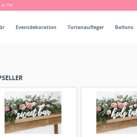
s ab 75€
ör
Eventdekoration
Tortenaufleger
Ballons
PSELLER