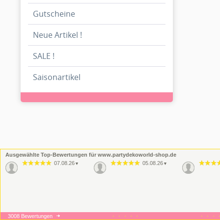
Gutscheine
Neue Artikel !
SALE !
Saisonartikel
Ausgewählte Top-Bewertungen für www.partydekoworld-shop.de
07.08.26
05.08.26
▼
▼
3008 Bewertungen
16.06.26
09.06.26
▼
▼