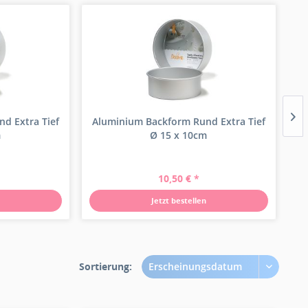
d Extra Tief
Aluminium Backform Rund Extra Tief
S
m
Ø 15 x 10cm
10,50 € *
Jetzt bestellen
Sortierung:
Erscheinungsdatum