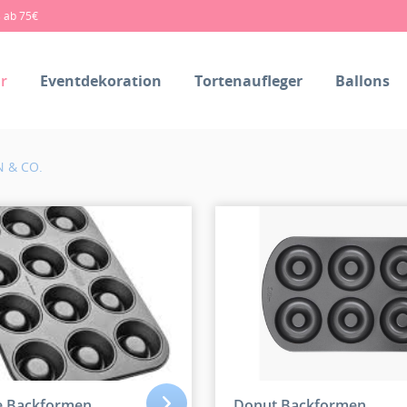
s ab 75€
r
Eventdekoration
Tortenaufleger
Ballons
 & CO.
 Backformen
Donut Backformen