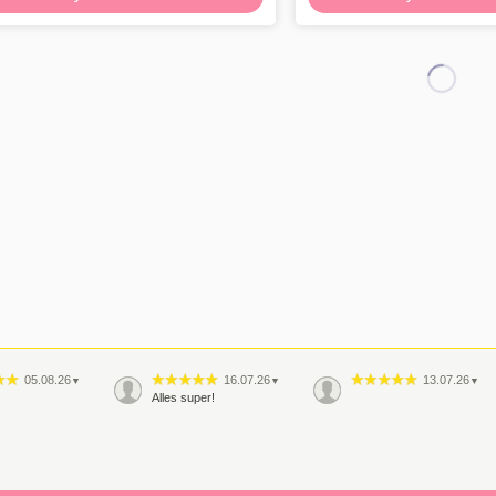
05.08.26
16.07.26
13.07.26
▼
▼
▼
Alles super!