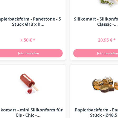
apierbackform - Panettone - 5
Silikomart - Silikonfo
Stück Ø13 x h...
Classic -...
7,50 € *
20,95 € *
Jetzt bestellen
Jetzt bestellen
likomart - mini Silikonform für
Papierbackform - Pa
Eis - Chic -...
Stück - Ø18.5 