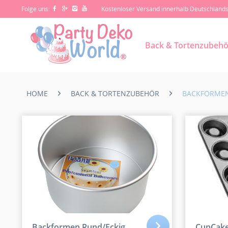
Folge uns:
Kostenloser Versand innerhalb Deutschland
Back & Tortenzubehö
HOME
BACK & TORTENZUBEHÖR
BACKFORMEN
Backformen Rund/Eckig
CupCake