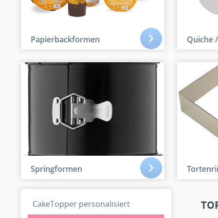
Papierbackformen
Quiche 
Springformen
Tortenr
CakeTopper personalisiert
TO