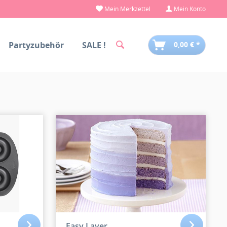
Mein Merkzettel
Mein Konto
Partyzubehör
SALE !
0,00 € *
Easy Layer