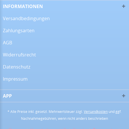
Alles super!
INFORMATIONEN
Versandbedingungen
Zahlungsarten
13.07.26
▼
AGB
Widerrufsrecht
28.06.26
▼
Datenschutz
Impressum
APP
16.06.26
▼
* Alle Preise inkl. gesetzl. Mehrwertsteuer zzgl.
Versandkosten
und ggf.
Nachnahmegebühren, wenn nicht anders beschrieben
09.06.26
▼