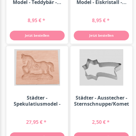
Model - Teddybär -...
Model - Eiskristall -...
8,95 € *
8,95 € *
Jetzt bestellen
Jetzt bestellen
Städter -
Städter - Ausstecher -
Spekulatiusmodel -
Sternschnuppe/Komet
Pferd - Birnbaum -...
mini...
27,95 € *
2,50 € *