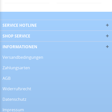
28.06.26
▼
SERVICE HOTLINE
SHOP SERVICE
16.06.26
▼
INFORMATIONEN
Versandbedingungen
Zahlungsarten
09.06.26
▼
AGB
Widerrufsrecht
Datenschutz
08.06.26
▼
Wie immer sehr gute
Qualität
Impressum