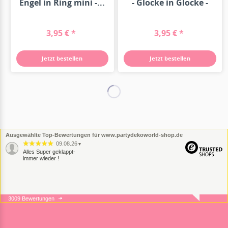
Engel in Ring mini -...
- Glocke in Glocke -
5cm
3,95 € *
3,95 € *
Jetzt bestellen
Jetzt bestellen
Ausgewählte Top-Bewertungen für www.partydekoworld-shop.de
09.08.26
▼
Alles Super geklappt-
immer wieder !
3009 Bewertungen
07.08.26
▼