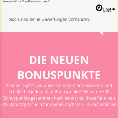
Ausgewählte Top-Bewertungen für
Noch sind keine Bewertungen vorhanden.
DIE NEUEN
BONUSPUNKTE
Profitiere jetzt von unserem neuen Bonussystem und
erhalte bei jedem Kauf Bonuspunkte. Wenn du 500
Bonuspunkte gesammelt hast, kannst du diese für einen
20% Rabattgutschein für deinen nächsten Einkauf einlösen.