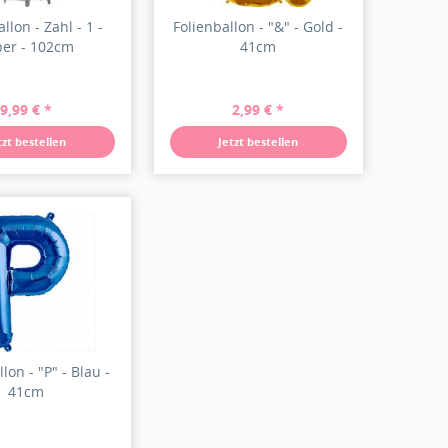
llon - Zahl - 1 -
Folienballon - "&" - Gold -
ber - 102cm
41cm
9,99 € *
2,99 € *
tzt bestellen
Jetzt bestellen
lon - "P" - Blau -
41cm
0 € *
2,99 € *