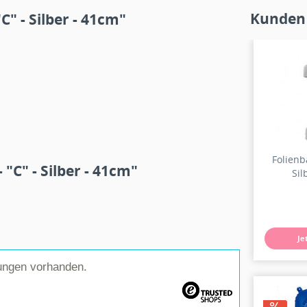
Kunden
" - Silber - 41cm"
Folienba
"C" - Silber - 41cm"
Sil
Je
ungen vorhanden.