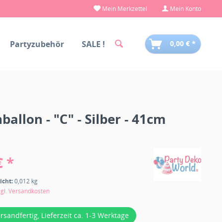
Mein Merkzettel
Mein Konto
Partyzubehör
SALE !
0,00 € *
ballon - "C" - Silber - 41cm
€ *
icht:
0,012 kg
zgl. Versandkosten
ersandfertig, Lieferzeit ca. 1-3 Werktage