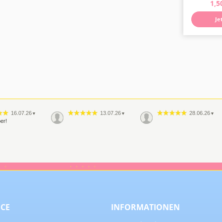
Je
16.07.26
13.07.26
28.06.26
▼
▼
▼
er!
29.05.26
26.05.26
▼
▼
r, habe ich auch
al wieder eine
 und super
che Beratung
n. Wenn ich ein
ICE
INFORMATIONEN
Versandbedingungen