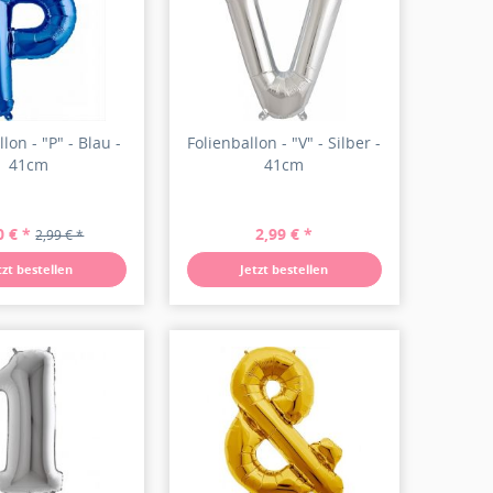
lon - "P" - Blau -
Folienballon - "V" - Silber -
41cm
41cm
0 € *
2,99 € *
2,99 € *
tzt bestellen
Jetzt bestellen