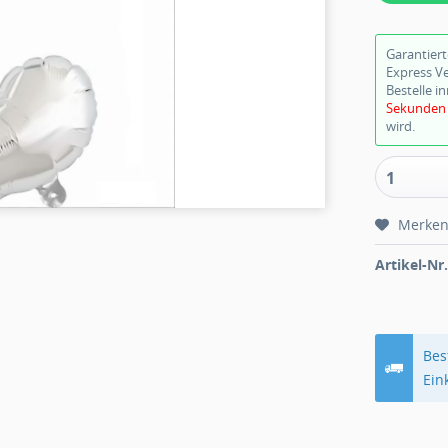
Garantier
Express V
Bestelle i
damit dein
1
Merke
Artikel-Nr.
Bes
Ein