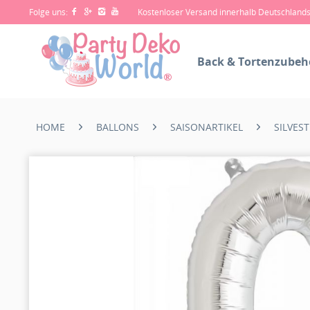
Folge uns:
Kostenloser Versand innerhalb Deutschland
Back & Tortenzubeh
HOME
BALLONS
SAISONARTIKEL
SILVES