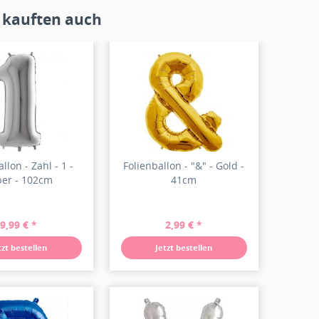
 kauften auch
llon - Zahl - 1 -
Folienballon - "&" - Gold -
ber - 102cm
41cm
9,99 € *
2,99 € *
tzt bestellen
Jetzt bestellen