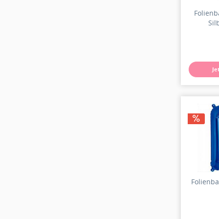
Folienba
Sil
Je
Folienbal
1,5