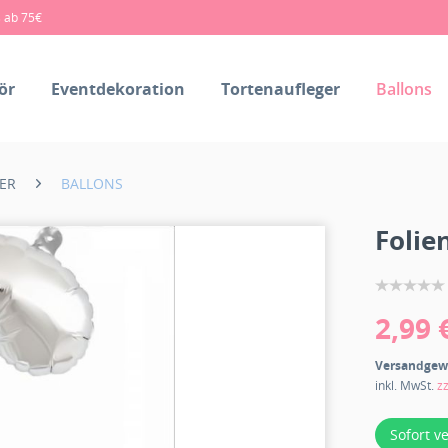
s ab 75€
ör
Eventdekoration
Tortenaufleger
Ballons
TER
BALLONS
Folien
2,99 
Versandgew
inkl. MwSt.
z
Sofort v