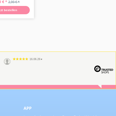
tzt bestellen
16.06.26
▼
APP
Jetzt die kostenlose Party Deko World