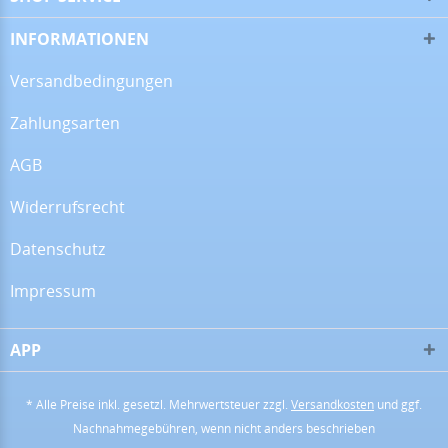
09.06.26
▼
INFORMATIONEN
Versandbedingungen
Zahlungsarten
08.06.26
▼
Wie immer sehr gute
AGB
Qualität
Widerrufsrecht
Datenschutz
29.05.26
▼
Wie immer, habe ich auch
dieses Mal wieder eine
Impressum
perfekte und super
freundliche Beratung
bekommen. Wenn ich ein
Back…
APP
* Alle Preise inkl. gesetzl. Mehrwertsteuer zzgl.
Versandkosten
und ggf.
Nachnahmegebühren, wenn nicht anders beschrieben