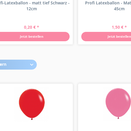
fi-Latexballon - matt tief Schwarz -
Profi Latexballon - Ma
12cm
45cm
0,20 € *
1,50 € *
Jetzt bestellen
Jetzt bestellen
tern