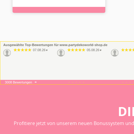
Ausgewählte Top-Bewertungen für www.partydekoworld-shop.de
07.08.26
05.08.26
▼
▼
3008 Bewertungen
16.06.26
09.06.26
▼
▼
Wie imme
Qualität
DI
Profitiere jetzt von unserem neuen Bonussystem und