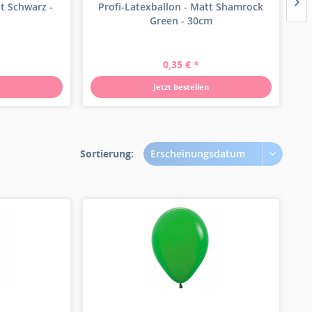
tt Schwarz -
Profi-Latexballon - Matt Shamrock
Pr
Green - 30cm
0,35 € *
Jetzt bestellen
Sortierung:
Erscheinungsdatum