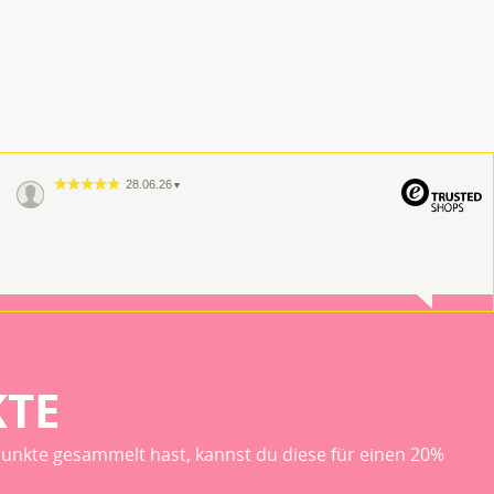
28.06.26
▼
KTE
unkte gesammelt hast, kannst du diese für einen 20%