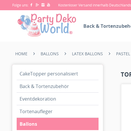
Folge uns:
Kostenloser Versand innerhalb Deutschland
Back & Tortenzubeh
HOME
BALLONS
LATEX BALLONS
PASTEL
CakeTopper personalisiert
TO
Back & Tortenzubehör
Eventdekoration
Tortenaufleger
Ballons