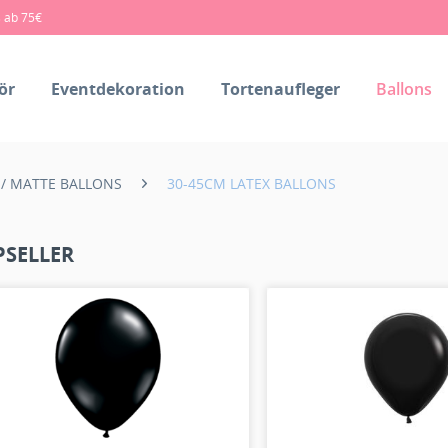
s ab 75€
ör
Eventdekoration
Tortenaufleger
Ballons
 / MATTE BALLONS
30-45CM LATEX BALLONS
PSELLER