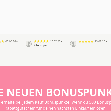
05.08.26
16.07.26
13.07.26
▼
▼
▼
Alles super!
08.06.26
29.05.26
▼
▼
r sehr gute
Wie immer, habe ich auch
dieses Mal wieder eine
perfekte und super
freundliche Beratung
bekommen. Wenn ich ein
E NEUEN BONUSPUN
Back…
 erhalte bei jedem Kauf Bonuspunkte. Wenn du 500 Bonusp
Rabattgutschein für deinen nächsten Einkauf einlösen.