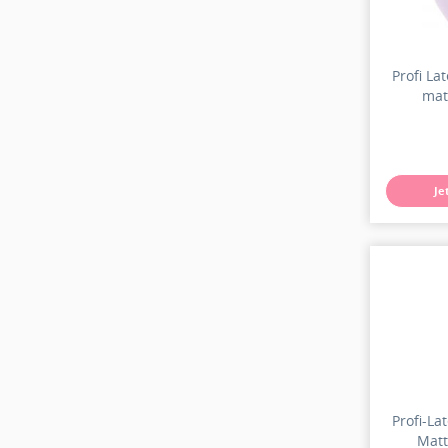
Profi La
mat
Je
Profi-La
Matt