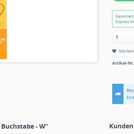
Garantier
Express V
1
Merke
Artikel-Nr.
Bes
Ein
Kunden
 Buchstabe - W"