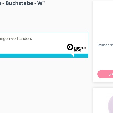
 - Buchstabe - W"
ungen vorhanden.
Wunderke
Je