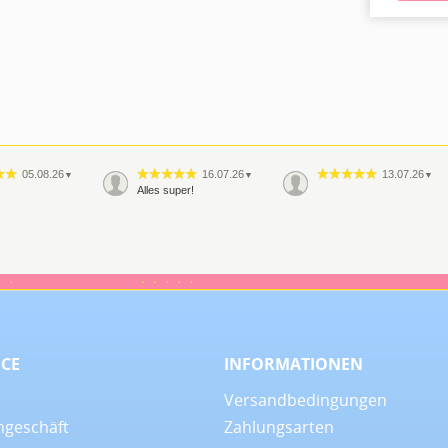
05.08.26
16.07.26
13.07.26
▼
▼
▼
Alles super!
08.06.26
29.05.26
▼
▼
r sehr gute
Wie immer, habe ich auch
dieses Mal wieder eine
perfekte und super
freundliche Beratung
bekommen. Wenn ich ein
ICE
INFORMATIONEN
Back…
Versandbedingungen
ngeschäft
Zahlungsarten