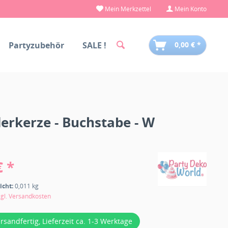
Mein Merkzettel
Mein Konto
Partyzubehör
SALE !
0,00 € *
rkerze - Buchstabe - W
€ *
icht:
0,011 kg
zgl. Versandkosten
ersandfertig, Lieferzeit ca. 1-3 Werktage