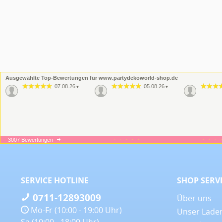
Ausgewählte Top-Bewertungen für www.partydekoworld-shop.de
07.08.26
05.08.26
▼
▼
3007 Bewertungen
16.06.26
09.06.26
▼
▼
Wie imme
Qualität
SERVICE HOTLINE
SHOP SERV
0711-12893009
Über uns
Mo-Fr (10:00 - 19:00 Uhr)
Unser Lade