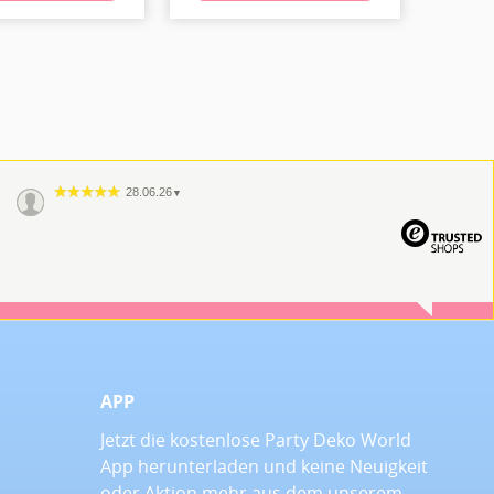
28.06.26
▼
APP
Jetzt die kostenlose Party Deko World
App herunterladen und keine Neuigkeit
oder Aktion mehr aus dem unserem