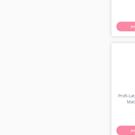
Je
Profi-La
Matt
Je