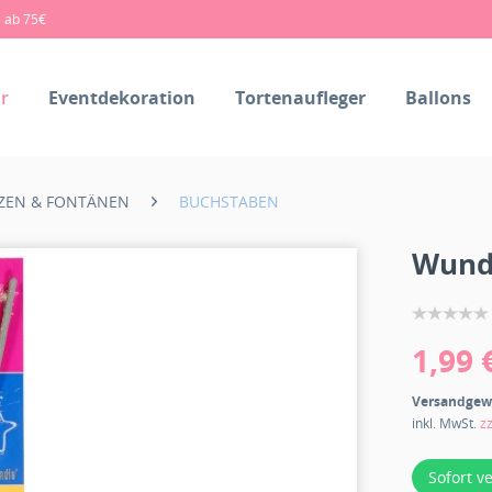
s ab 75€
r
Eventdekoration
Tortenaufleger
Ballons
ZEN & FONTÄNEN
BUCHSTABEN
Wunde
1,99 
Versandgew
inkl. MwSt.
z
Sofort v