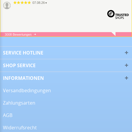
07.08.26
▼
3008 Bewertungen
05.08.26
▼
SERVICE HOTLINE
SHOP SERVICE
05.08.26
▼
INFORMATIONEN
Versandbedingungen
Zahlungsarten
16.07.26
▼
Alles super!
AGB
Widerrufsrecht