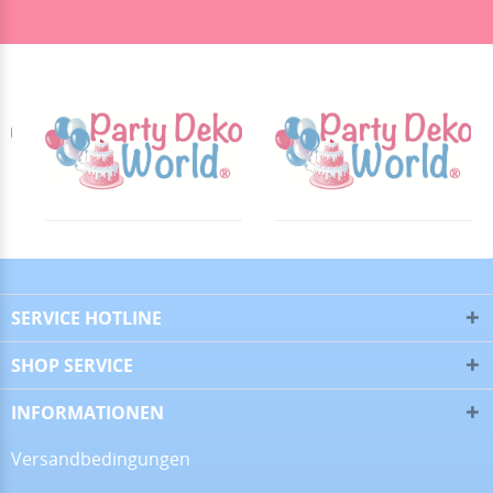
28.06.26
▼
16.06.26
▼
09.06.26
▼
SERVICE HOTLINE
SHOP SERVICE
08.06.26
▼
INFORMATIONEN
Wie immer sehr gute
Qualität
Versandbedingungen