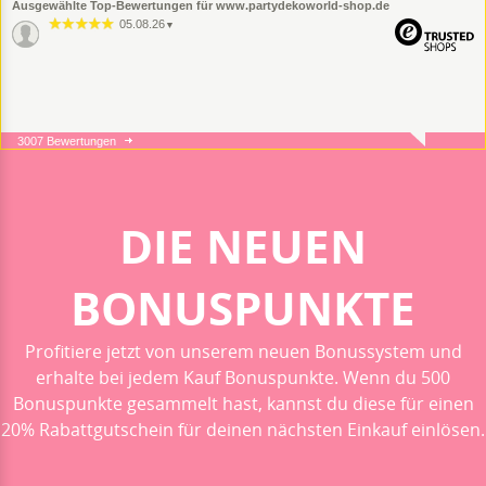
Ausgewählte Top-Bewertungen für www.partydekoworld-shop.de
05.08.26
▼
3007 Bewertungen
05.08.26
▼
DIE NEUEN
16.07.26
▼
BONUSPUNKTE
Alles super!
Profitiere jetzt von unserem neuen Bonussystem und
erhalte bei jedem Kauf Bonuspunkte. Wenn du 500
13.07.26
▼
Bonuspunkte gesammelt hast, kannst du diese für einen
20% Rabattgutschein für deinen nächsten Einkauf einlösen.