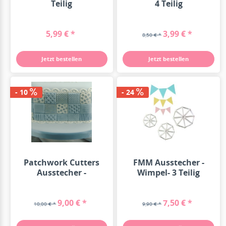
Teilig
4 Teilig
5,99 € *
3,99 € *
8,50 € *
Jetzt bestellen
Jetzt bestellen
- 10
- 24
Patchwork Cutters
FMM Ausstecher -
Ausstecher -
Wimpel- 3 Teilig
Patchwork Quadrate-
9,00 € *
7,50 € *
10,00 € *
9,90 € *