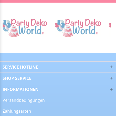
Alles super!
13.07.26
▼
28.06.26
▼
SERVICE HOTLINE
SHOP SERVICE
16.06.26
▼
INFORMATIONEN
Versandbedingungen
Zahlungsarten