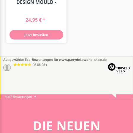
DESIGN MOULD -
CUORINCO...
24,95 € *
Jetzt bestellen
Ausgewählte Top-Bewertungen für www.partydekoworld-shop.de
05.08.26
▼
3007 Bewertungen
05.08.26
▼
DIE NEUEN
16.07.26
▼