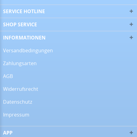
▼
SERVICE HOTLINE
SHOP SERVICE
09.06.26
▼
INFORMATIONEN
Versandbedingungen
Zahlungsarten
08.06.26
▼
Wie immer sehr gute
AGB
Qualität
Widerrufsrecht
Datenschutz
29.05.26
▼
Wie immer, habe ich auch
dieses Mal wieder eine
Impressum
perfekte und super
freundliche Beratung
bekommen. Wenn ich ein
Back…
APP