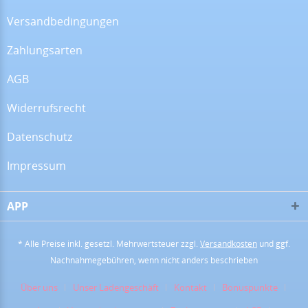
Versandbedingungen
Zahlungsarten
16.07.26
▼
Alles super!
AGB
Widerrufsrecht
13.07.26
▼
Datenschutz
Impressum
APP
28.06.26
▼
* Alle Preise inkl. gesetzl. Mehrwertsteuer zzgl.
Versandkosten
und ggf.
Nachnahmegebühren, wenn nicht anders beschrieben
16.06.26
▼
Über uns
Unser Ladengeschäft
Kontakt
Bonuspunkte