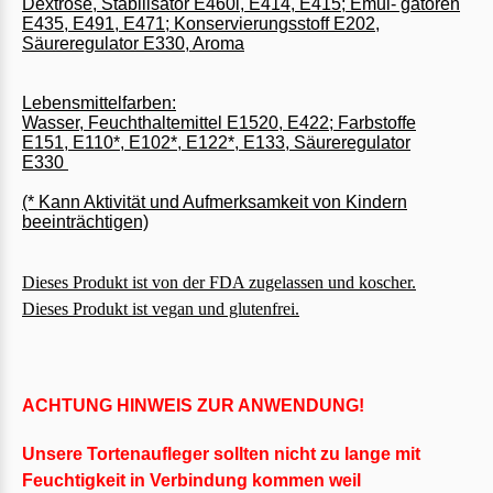
Dextrose, Stabilisator E460i, E414, E415; Emul- gatoren
E435, E491, E471; Konservierungsstoff E202,
Säureregulator E330, Aroma
Lebensmittelfarben:
Wasser, Feuchthaltemittel E1520, E422; Farbstoffe
E151, E110*, E102*, E122*, E133, Säureregulator
E330
(* Kann Aktivität und Aufmerksamkeit von Kindern
beeinträchtigen)
Dieses Produkt ist von der FDA zugelassen und koscher.
Dieses Produkt ist vegan und glutenfrei.
ACHTUNG HINWEIS ZUR ANWENDUNG!
Unsere Tortenaufleger sollten nicht zu lange mit
Feuchtigkeit in Verbindung kommen weil