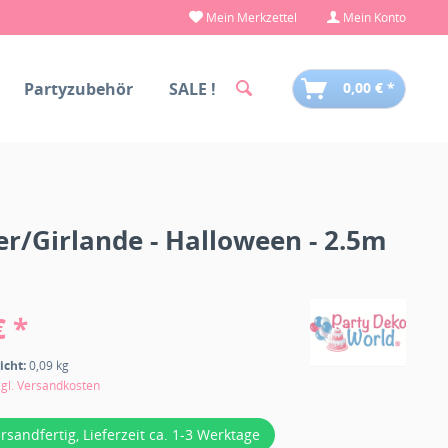
Mein Merkzettel
Mein Konto
Partyzubehör
SALE !
0,00 € *
r/Girlande - Halloween - 2.5m
€ *
icht:
0,09 kg
zgl. Versandkosten
ersandfertig, Lieferzeit ca. 1-3 Werktage