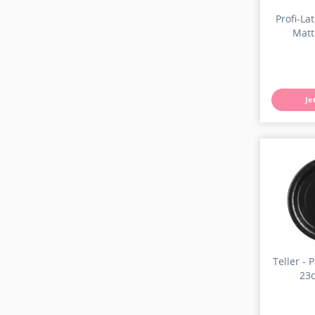
Profi-La
Matt
Je
Teller - 
23c