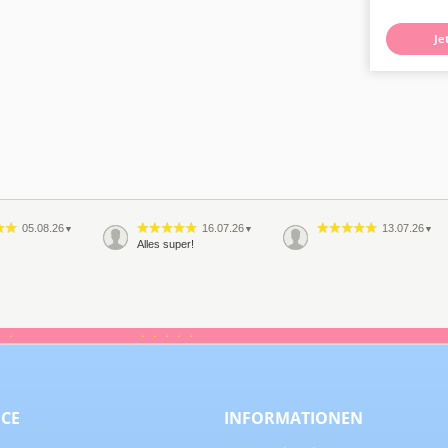
Je
05.08.26
16.07.26
13.07.26
▼
▼
▼
Alles super!
08.06.26
29.05.26
▼
▼
r sehr gute
Wie immer, habe ich auch
dieses Mal wieder eine
perfekte und super
freundliche Beratung
bekommen. Wenn ich ein
ICE
INFORMATIONEN
Back…