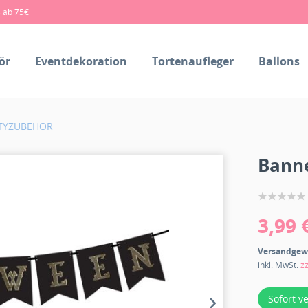
s ab 75€
ör
Eventdekoration
Tortenaufleger
Ballons
TYZUBEHÖR
Banne
3,99 
Versandgew
inkl. MwSt.
z
Sofort v