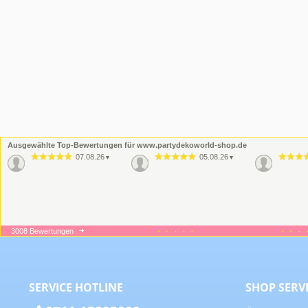
Ausgewählte Top-Bewertungen für www.partydekoworld-shop.de
07.08.26
05.08.26
▼
▼
3008 Bewertungen
16.06.26
09.06.26
▼
▼
Wie imme
Qualität
SERVICE HOTLINE
SHOP SERV