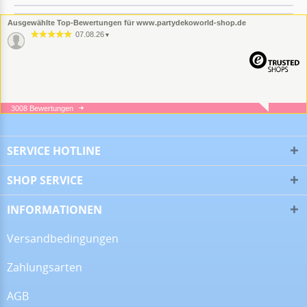
Ausgewählte Top-Bewertungen für www.partydekoworld-shop.de
07.08.26
▼
3008 Bewertungen
05.08.26
▼
SERVICE HOTLINE
SHOP SERVICE
05.08.26
▼
INFORMATIONEN
Versandbedingungen
Zahlungsarten
16.07.26
▼
Alles super!
AGB