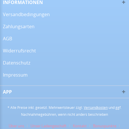
INFORMATIONEN
Versandbedingungen
Zahlungsarten
13.07.26
▼
AGB
Widerrufsrecht
28.06.26
▼
Datenschutz
Impressum
APP
16.06.26
▼
* Alle Preise inkl. gesetzl. Mehrwertsteuer zzgl.
Versandkosten
und ggf.
Nachnahmegebühren, wenn nicht anders beschrieben
09.06.26
▼
Über uns
Unser Ladengeschäft
Kontakt
Bonuspunkte