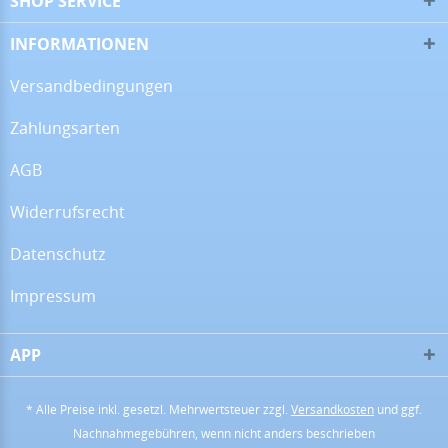
SHOP SERVICE
16.07.26
▼
Alles super!
INFORMATIONEN
Versandbedingungen
Zahlungsarten
13.07.26
▼
AGB
Widerrufsrecht
28.06.26
▼
Datenschutz
Impressum
APP
16.06.26
▼
* Alle Preise inkl. gesetzl. Mehrwertsteuer zzgl.
Versandkosten
und ggf.
Nachnahmegebühren, wenn nicht anders beschrieben