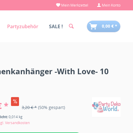
Mein Merkzettel
Mein Konto
Partyzubehör
SALE !
0,00 € *
enkanhänger -With Love- 10
€ *
3,20 € *
(50% gespart)
icht:
0,014 kg
zgl. Versandkosten