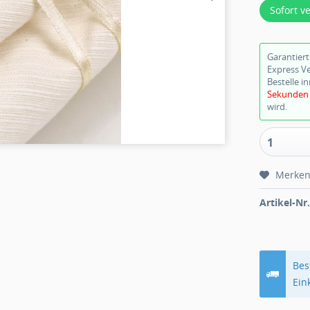
Sofort v
Garantier
Express V
Bestelle i
Sekunden
wird.
1
Merke
Artikel-Nr.
Bes
Ein