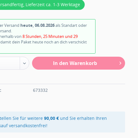
ersandfertig, Lieferzeit ca. 1-3 Werktage
ter Versand
heute, 06.08.2026
als Standart oder
ersand.
nnerhalb von
8 Stunden, 25 Minuten und 28
damit dein Paket heute noch an dich verschickt
In den Warenkorb
n
:
673332
tellen Sie für weitere
90,00 €
und Sie erhalten Ihren
kauf versandkostenfrei!