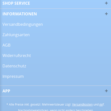
SHOP SERVICE
05.08.26
▼
INFORMATIONEN
Versandbedingungen
Zahlungsarten
16.07.26
▼
Alles super!
AGB
Widerrufsrecht
13.07.26
▼
Datenschutz
Impressum
APP
28.06.26
▼
* Alle Preise inkl. gesetzl. Mehrwertsteuer zzgl.
Versandkosten
und ggf.
Nachnahmegebühren, wenn nicht anders beschrieben