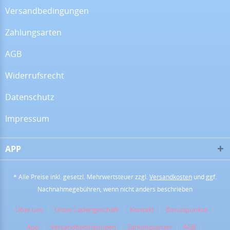
Versandbedingungen
Zahlungsarten
16.07.26
▼
Alles super!
AGB
Widerrufsrecht
13.07.26
▼
Datenschutz
Impressum
APP
28.06.26
▼
* Alle Preise inkl. gesetzl. Mehrwertsteuer zzgl.
Versandkosten
und ggf.
Nachnahmegebühren, wenn nicht anders beschrieben
16.06.26
▼
Über uns
Unser Ladengeschäft
Kontakt
Bonuspunkte
App
Versandbedingungen
Zahlungsarten
AGB