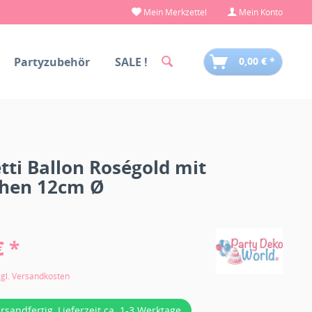
Mein Merkzettel
Mein Konto
Partyzubehör
SALE !
0,00 € *
tti Ballon Roségold mit
chen 12cm Ø
€ *
zgl. Versandkosten
ersandfertig, Lieferzeit ca. 1-3 Werktage