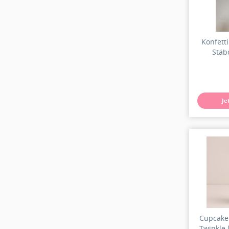
Konfetti
Stäb
Je
Cupcake
Twinkle 