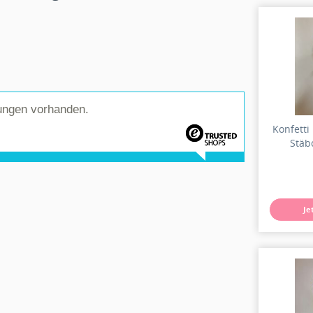
ungen vorhanden.
Konfetti
Stäb
Je