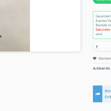
Garantier
Express V
Bestelle i
Sekunden
wird.
1
Merke
Artikel-Nr.
Bes
Ein