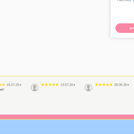
Je
16.07.26
13.07.26
28.06.26
▼
▼
▼
er!
29.05.26
26.05.26
▼
▼
r, habe ich auch
al wieder eine
 und super