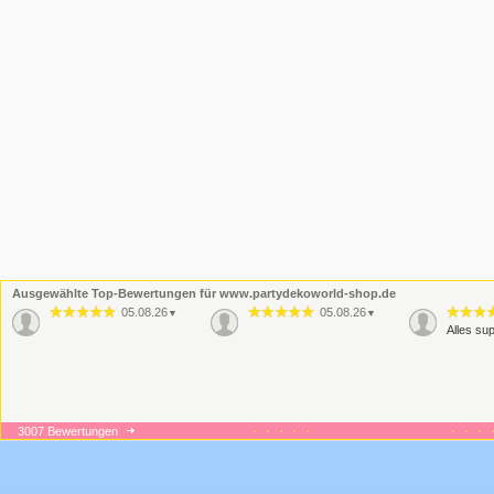
Ausgewählte Top-Bewertungen für www.partydekoworld-shop.de
05.08.26
05.08.26
▼
▼
Alles sup
3007 Bewertungen
09.06.26
08.06.26
▼
▼
Wie immer sehr gute
Wie imme
Qualität
dieses M
perfekte