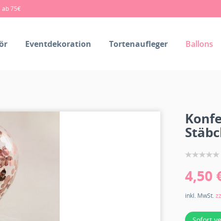
s ab 75€
ör
Eventdekoration
Tortenaufleger
Ballons
Konfe
Stäb
4,50 
inkl. MwSt.
z
Sofort v