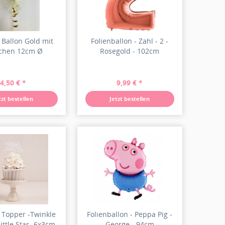
 Ballon Gold mit
Folienballon - Zahl - 2 -
chen 12cm Ø
Rosegold - 102cm
4,50 € *
9,99 € *
tzt bestellen
Jetzt bestellen
 Topper -Twinkle
Folienballon - Peppa Pig -
little Star- 6x3cm
George - 94cm