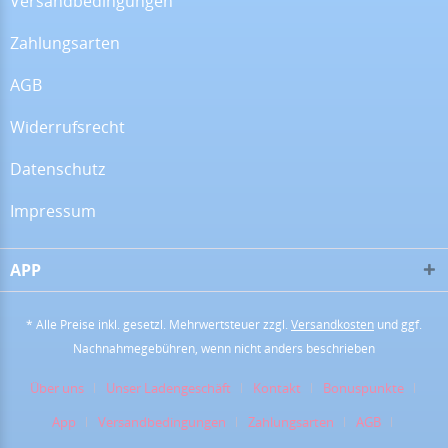
Versandbedingungen
Zahlungsarten
05.08.26
▼
AGB
Widerrufsrecht
16.07.26
▼
Datenschutz
Alles super!
Impressum
APP
13.07.26
▼
* Alle Preise inkl. gesetzl. Mehrwertsteuer zzgl.
Versandkosten
und ggf.
Nachnahmegebühren, wenn nicht anders beschrieben
28.06.26
▼
Über uns
Unser Ladengeschäft
Kontakt
Bonuspunkte
App
Versandbedingungen
Zahlungsarten
AGB