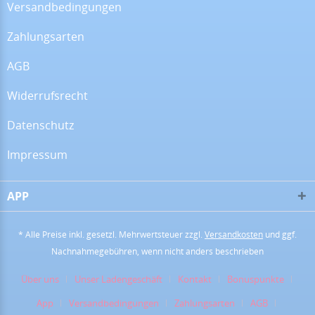
Versandbedingungen
Zahlungsarten
16.07.26
▼
Alles super!
AGB
Widerrufsrecht
13.07.26
▼
Datenschutz
Impressum
APP
28.06.26
▼
* Alle Preise inkl. gesetzl. Mehrwertsteuer zzgl.
Versandkosten
und ggf.
Nachnahmegebühren, wenn nicht anders beschrieben
16.06.26
▼
Über uns
Unser Ladengeschäft
Kontakt
Bonuspunkte
App
Versandbedingungen
Zahlungsarten
AGB