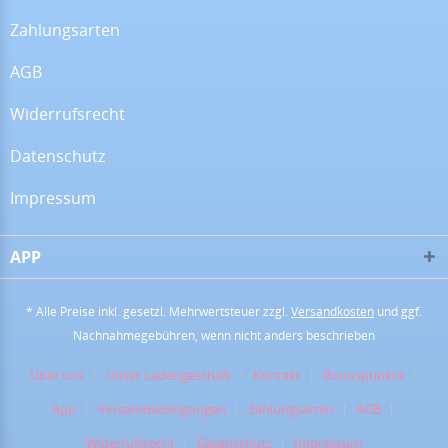
Zahlungsarten
16.07.26
▼
Alles super!
AGB
Widerrufsrecht
13.07.26
▼
Datenschutz
Impressum
APP
28.06.26
▼
* Alle Preise inkl. gesetzl. Mehrwertsteuer zzgl.
Versandkosten
und ggf.
Nachnahmegebühren, wenn nicht anders beschrieben
16.06.26
▼
Über uns
Unser Ladengeschäft
Kontakt
Bonuspunkte
App
Versandbedingungen
Zahlungsarten
AGB
Widerrufsrecht
Datenschutz
Impressum