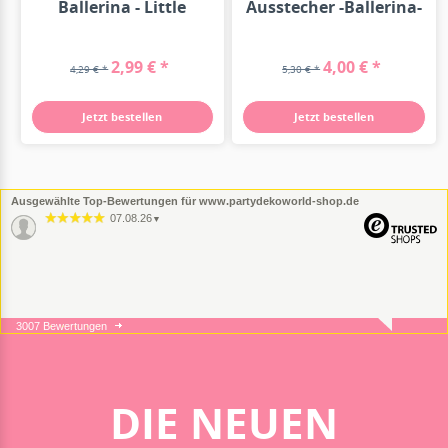
Ballerina - Little
Ausstecher -Ballerina-
Dancer -...
2,99 € *
4,00 € *
4,29 € *
5,30 € *
Jetzt bestellen
Jetzt bestellen
Ausgewählte Top-Bewertungen für www.partydekoworld-shop.de
07.08.26
▼
3007 Bewertungen
05.08.26
▼
DIE NEUEN
05.08.26
▼