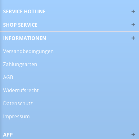
▼
SERVICE HOTLINE
SHOP SERVICE
09.06.26
▼
INFORMATIONEN
Versandbedingungen
Zahlungsarten
08.06.26
▼
Wie immer sehr gute
AGB
Qualität
Widerrufsrecht
Datenschutz
29.05.26
▼
Wie immer, habe ich auch
dieses Mal wieder eine
Impressum
perfekte und super
freundliche Beratung
bekommen. Wenn ich ein
Back…
APP