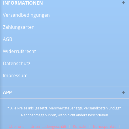
09.06.26
▼
INFORMATIONEN
Versandbedingungen
Zahlungsarten
08.06.26
▼
Wie immer sehr gute
AGB
Qualität
Widerrufsrecht
Datenschutz
29.05.26
▼
Wie immer, habe ich auch
dieses Mal wieder eine
Impressum
perfekte und super
freundliche Beratung
bekommen. Wenn ich ein
Back…
APP
* Alle Preise inkl. gesetzl. Mehrwertsteuer zzgl.
Versandkosten
und ggf.
Nachnahmegebühren, wenn nicht anders beschrieben
Über uns
Unser Ladengeschäft
Kontakt
Bonuspunkte