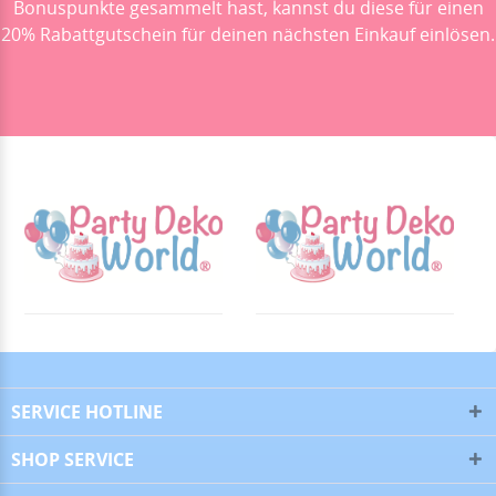
Bonuspunkte gesammelt hast, kannst du diese für einen
Alles super!
20% Rabattgutschein für deinen nächsten Einkauf einlösen.
13.07.26
▼
28.06.26
▼
16.06.26
▼
SERVICE HOTLINE
SHOP SERVICE