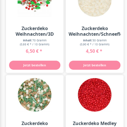
Zuckerdeko
Zuckerdeko
Weihnachten/3D
Weihnachten/Schneefloc
Christmas Medley 70g
50g
Inhalt
70 Gramm
Inhalt
50 Gramm
(0,93 € * / 10 Gramm)
(0,90 € * / 10 Gramm)
6,50 € *
4,50 € *
Jetzt bestellen
Jetzt bestellen
Zuckerdeko
Zuckerdeko Medley