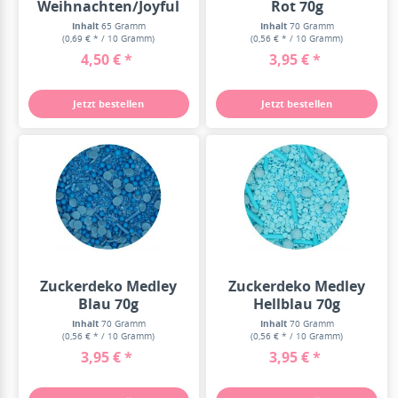
Weihnachten/Joyful
Rot 70g
Medley 65g
Inhalt
65 Gramm
Inhalt
70 Gramm
(0,69 € * / 10 Gramm)
(0,56 € * / 10 Gramm)
4,50 € *
3,95 € *
Jetzt bestellen
Jetzt bestellen
Zuckerdeko Medley
Zuckerdeko Medley
Blau 70g
Hellblau 70g
Inhalt
70 Gramm
Inhalt
70 Gramm
(0,56 € * / 10 Gramm)
(0,56 € * / 10 Gramm)
3,95 € *
3,95 € *